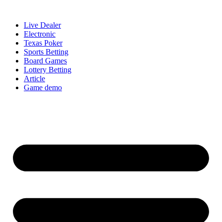
Skip
to
Live Dealer
content
Electronic
Texas Poker
Sports Betting
Board Games
Lottery Betting
Article
Game demo