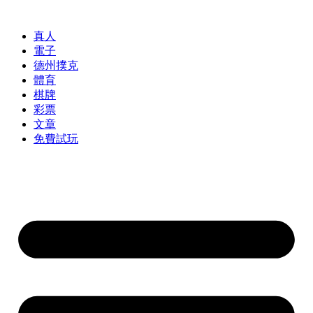
跳
至
真人
內
電子
容
德州撲克
體育
棋牌
彩票
文章
免費試玩