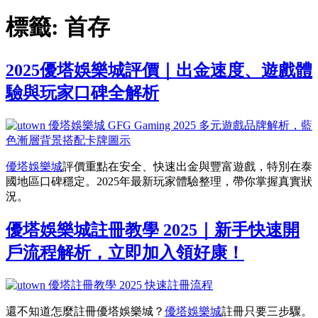
標籤:
首存
2025優塔娛樂城評價｜出金速度、遊戲體
驗與玩家口碑全解析
優塔娛樂城
評價重點在安全、快速出金與豐富遊戲，特別在泰
國地區口碑穩定。2025年最新玩家體驗整理，帶你掌握真實狀
況。
優塔娛樂城註冊教學 2025｜新手快速開
戶流程解析，立即加入領好康！
還不知道怎麼註冊優塔娛樂城？
優塔娛樂城
註冊只要三步驟。