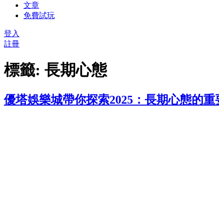
文章
免費試玩
登入
註冊
標籤:
長期心態
優塔娛樂城帶你探索2025：長期心態的