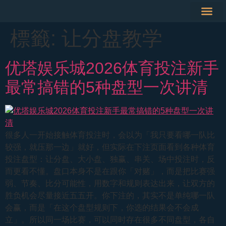
標籤:
让分盘教学
真人
電子
德州撲克
體育
棋牌
彩票
文章
免費試玩
优塔娱乐城2026体育投注新手
最常搞错的5种盘型一次讲清
很多人一开始接触体育投注时，会以为「我只要看哪一队比
较强，就压那一边」就好，但实际在下注页面看到各种体育
投注盘型：让分盘、大小盘、独赢、串关、场中投注时，反
而更看不懂。盘口本身不是在跟你「对赌」，而是把比赛强
弱、节奏、比分可能性，用数字和规则表达出来，让双方的
胜负机会尽量接近五五开。你下注的，其实不是单纯哪一队
会赢，而是「在这个盘型规则下，你选的结果会不会成
立」。所以同一场比赛，可以同时存在很多不同盘型，各自