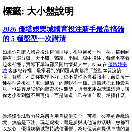
標籤:
大小盤說明
2026 優塔娛樂城體育投注新手最常搞錯
的 5 種盤型一次講清
如果你剛踏入體育投注這個世界，很容易被一堆「盤」搞到頭
很痛：讓分盤、大小盤、獨贏、串關、場中投注，每個名字看
起來都懂，實際下單時卻又開始懷疑人生。Nina 在
優塔娛樂
城
客服紀錄裡，最常看到的問題其實都跟「盤型本質沒搞
懂」有關，不是你數學不好，也不是你不會看賠率，而是每一
種盤型背後在「處理風險」的邏輯不一樣。這篇就把五種最常
見、也最容易誤解的體育投注盤型，拆開來用白話說清楚，讓
你之後看到盤不用再猜，而是知道自己在選什麼、承擔什麼。
優塔娛樂城致力於為所有用戶提供安全、可靠、公平的遊戲環
境。無論是下注、玩老虎機，還是參與其他遊戲活動，您都可
以放心，優塔娛樂城堅持誠信運營，為每位玩家提供卓越的遊