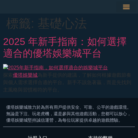
標籤:
基礎心法
真人
電子
德州撲克
體育
棋牌
彩票
文章
免費試玩
2025 年新手指南：如何選擇
適合的優塔娛樂城平台
探索
優塔娛樂城
為新手提供的建議，了解如何根據遊戲節奏
與個人需求選擇合適的平台。新手不該急著贏，而是先找到
主風格與習慣相符的平台。
優塔娛樂城致力於為所有用戶提供安全、可靠、公平的遊戲環境。
無論是下注、玩老虎機，還是參與其他遊戲活動，您都可以放心，
優塔娛樂城堅持誠信運營，為每位玩家提供卓越的遊戲體驗。