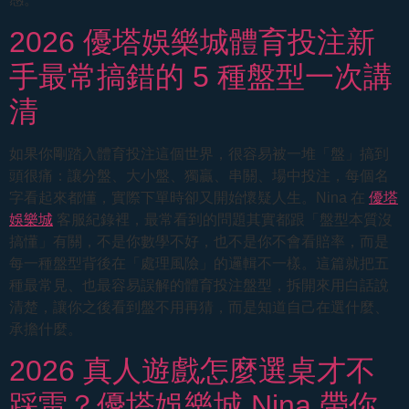
2026 優塔娛樂城體育投注新
手最常搞錯的 5 種盤型一次講
清
如果你剛踏入體育投注這個世界，很容易被一堆「盤」搞到
頭很痛：讓分盤、大小盤、獨贏、串關、場中投注，每個名
字看起來都懂，實際下單時卻又開始懷疑人生。Nina 在
優塔
娛樂城
客服紀錄裡，最常看到的問題其實都跟「盤型本質沒
搞懂」有關，不是你數學不好，也不是你不會看賠率，而是
每一種盤型背後在「處理風險」的邏輯不一樣。這篇就把五
種最常見、也最容易誤解的體育投注盤型，拆開來用白話說
清楚，讓你之後看到盤不用再猜，而是知道自己在選什麼、
承擔什麼。
2026 真人遊戲怎麼選桌才不
踩雷？優塔娛樂城 Nina 帶你