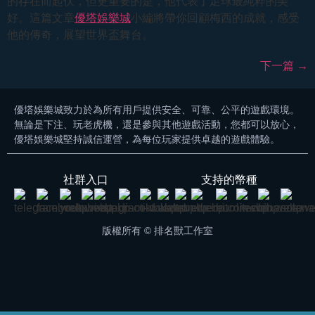
的存在而起伏，但更重要的是，他代表了足球最純粹的美
好。這篇文章
優塔娛樂城
小編將帶你回顧梅西的成就，感受
他的傳奇，展望世界盃舞台。
下一篇
→
優塔娛樂城致力於為所有用戶提供安全、可靠、公平的遊戲環境。
無論是下注、玩老虎機，還是參與其他遊戲活動，您都可以放心，
優塔娛樂城堅持誠信運營，為每位玩家提供卓越的遊戲體驗。
社群入口
支持的幣種
版權所有 © 排名獸工作室