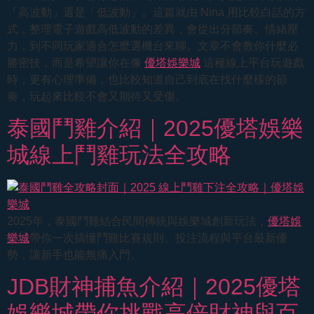
「高波動」還是「低波動」。這篇就由 Nina 用比較白話的方
式，整理電子遊戲高低波動的差異，會從出分節奏、情緒壓
力，到不同玩家適合怎麼選機台來聊。文章不會教你什麼必
勝密技，而是希望讓你在像
優塔娛樂城
這種線上平台玩遊戲
時，更有心理準備，也比較知道自己到底在找什麼樣的節
奏，玩起來比較不會又期待又受傷。
泰國鬥雞介紹｜2025優塔娛樂
城線上鬥雞玩法全攻略
2025年，泰國鬥雞結合民間傳統與娛樂城創新玩法，
優塔娛
樂城
帶你一次搞懂鬥雞比賽規則、投注流程與平台最新優
勢，讓新手也能無痛入門。
JDB財神捕魚介紹｜2025優塔
娛樂城帶你挑戰高倍財神與百