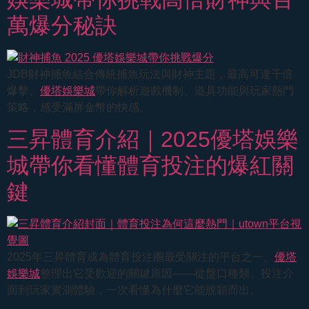
萬爆分秘訣
JDB財神捕魚結合傳統捕魚玩法與財神主題，最高可達千倍
爆擊。
優塔娛樂城
帶你解析遊戲機制、道具功能與玩家熱門
策略，感受滿屏金幣的快感。
三昇體育介紹｜2025優塔娛樂
城帶你看懂體育投注的爆紅關
鍵
2025年三昇體育成為體育投注圈最受關注的平台之一。
優塔
娛樂城
整理出它受歡迎的關鍵原因——從盤口種類、投注介
面到玩家實測體驗，一次看懂為什麼它能脫穎而出。