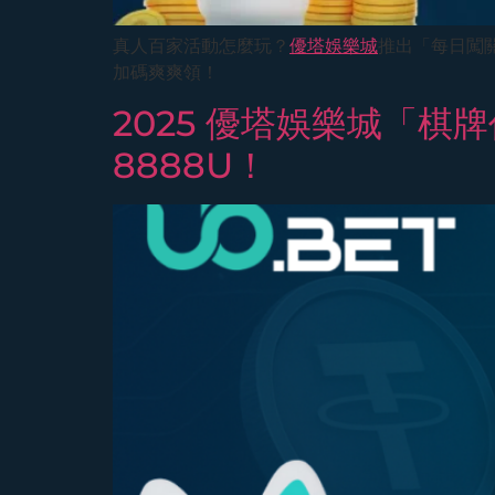
真人百家活動怎麼玩？
優塔娛樂城
推出「每日闖關
加碼爽爽領！
2025 優塔娛樂城「棋
8888U！