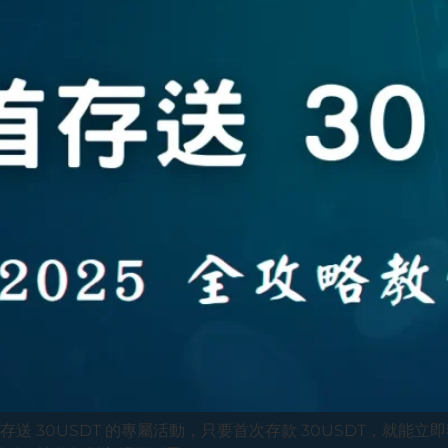
存送 30USDT 的專屬活動，只要首次存款 30USDT，就能