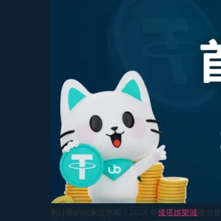
新註冊的玩家注意啦！2025 年
優塔娛樂城
推出首