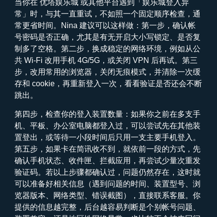
当你在
优塔娱乐城
或其他平台遇到「娱乐城登入异
常」时，与其一直重试，不如照一个固定顺序检查，通
常更省时间。Nina 建议可以这样做：第一步，确认帐
号密码是否正确，尤其是有无开启大小写锁定、是否复
制多了空格。第二步，换成稳定的网络环境，例如从公
共 Wi-Fi 改用手机 4G/5G，或关闭 VPN 后再试。第三
步，改用常用的浏览器，关闭无痕模式，并清除一次缓
存和 cookie，再重新登入一次，看看验证是否还会不断
跳出。
第四步，检查你的登入装置数量：如果你之前在多支手
机、平板、办公室电脑都登入过，可以尝试先在其他装
置登出，或等待一小段时间后只用一支主要手机登入。
第五步，如果卡在简讯收不到，就依前一段的方式，先
确认手机状态、收件匣、拦截应用，再尝试少量次重发
验证码。若以上步骤都确认过，问题仍然存在，这时就
可以准备好相关信息（遇到问题的时间、装置型号、浏
览器版本、网络类型、错误截图），直接联系客服。你
提供的信息越完整，后台越容易判断是个别帐号问题、