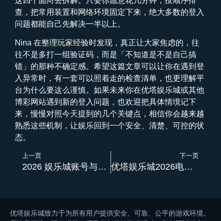
这四个面向去拆解。只要你愿意花几分钟，按顺序排
查，把常用装置和网络环境固定下来，绝大多数的登入
问题都能自己先解决一半以上。
Nina 在整理玩家经验时发现，真正让大家焦虑的，往
往不是多打一组验证码，而是「不知道是不是自己搞
错」的那种不确定感。希望这篇文章可以让你在遇到登
入异常时，有一套可以照着走的检查清单，也更理解平
台为什么要这么谨慎。如果未来你在优塔娱乐城或其他
博彩网站遇到新的登入问题，也欢迎把具体情境记下
来，慢慢对照今天提到的几个关键点，相信你会越来越
熟悉这些机制，让娱乐回到一个安全、清楚、可控的状
态。
上一页
下一页
2026 娱乐城账号与资金流程为何变严？优塔娱乐城解析合规升级后玩家最常遇到的变化
优塔娱乐城2026电子游戏高波动与低波动差在哪？选错真的会越玩越躁
优塔娱乐城致力于为所有用户提供安全、可靠、公平的游戏环境。