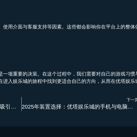
、使用介面与客服支持等因素。这些都会影响你在平台上的整体
是一项重要的决策。在这个过程中，我们需要对自己的游戏习惯
在进入娱乐城的旅程中找到更适合自己的方向，从而在优塔娱乐
下一
2025年优塔娱乐城玩家留存策略分析：吸引与维持的关键
2025年装置选择：优塔娱乐城的手机与电脑游戏体验分析