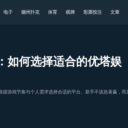
电子
德州扑克
体育
棋牌
彩票投注
文章
指南：如何选择适合的优塔娱
根据游戏节奏与个人需求选择合适的平台。新手不该急著赢，而