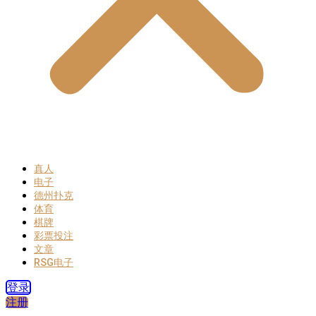
真人
电子
德州扑克
体育
棋牌
彩票投注
文章
RSG电子
登录
注册