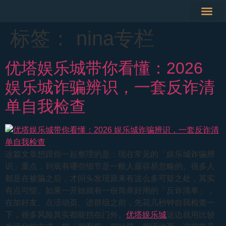
标签：
nina专栏
德州扑克
彩票投注
RSG电子
优塔娱乐城带你看懂：2026
娱乐城诈骗辨识，一套反诈清
单自我检查
这篇文章想跟你一起整理的是：现在常见的「娱乐城诈骗辨
识」重点，到底有哪些细节是一般人最容易忽略的。很多人
都是在被骗之后，才回头发现原来有这么多可疑之处，其实
有点可惜。如果一开始就有一份简单好用的「反诈清单」，
在加好友、点活动页、进群组之前，先花几秒钟自我检查一
下，很多风险其实都能挡在门外。
优塔娱乐城
这边就用比较