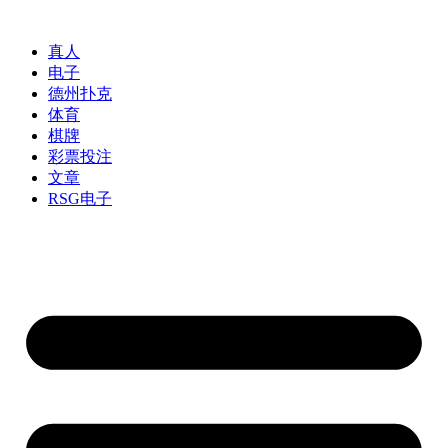
跳
至
真人
内
电子
容
德州扑克
体育
棋牌
彩票投注
文章
RSG电子