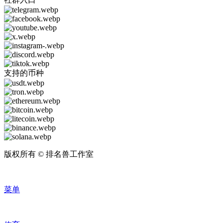
支持的币种
版权所有 © 排名兽工作室
菜单