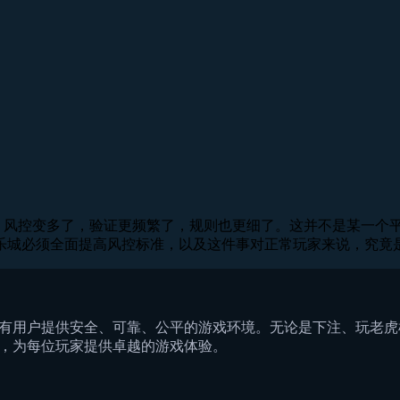
件事：风控变多了，验证更频繁了，规则也更细了。这并不是某一
乐城必须全面提高风控标准，以及这件事对正常玩家来说，究竟
有用户提供安全、可靠、公平的游戏环境。无论是下注、玩老虎
，为每位玩家提供卓越的游戏体验。