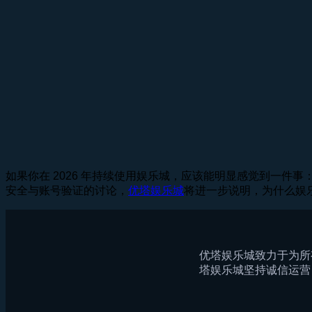
如果你在 2026 年持续使用娱乐城，应该能明显感觉到一
安全与账号验证的讨论，
优塔娱乐城
将进一步说明，为什么娱
优塔娱乐城致力于为所
塔娱乐城坚持诚信运营