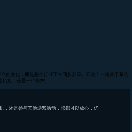
个平台的变化，而是整个行业正在同步升级。延续上一篇关于系统
是负担，还是一种保护。
机，还是参与其他游戏活动，您都可以放心，优