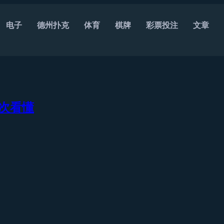
电子
德州扑克
体育
棋牌
彩票投注
文章
一次看懂