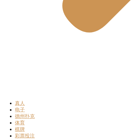
真人
电子
德州扑克
体育
棋牌
彩票投注