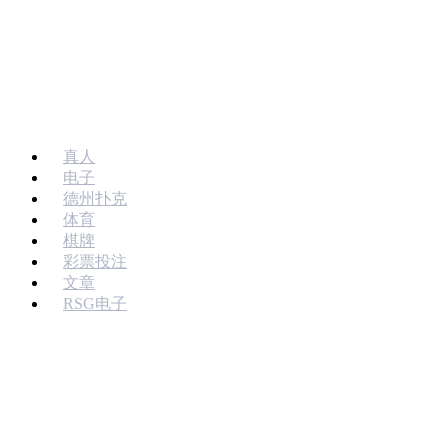
跳
至
内
容
真人
电子
德州扑克
体育
棋牌
彩票投注
文章
RSG电子