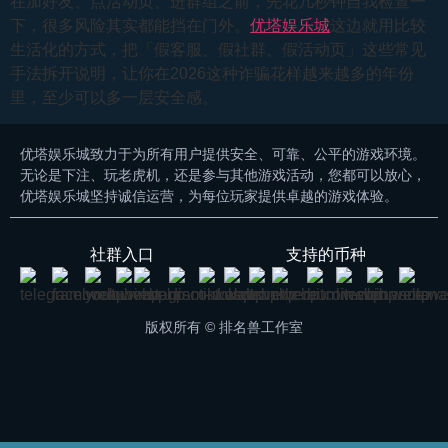
在加好友、点活动页、进群组之前，先花几秒钟自我检查一
下，很多风险其实都能挡在门外。
优塔娱乐城
这边就用比较
生活化的方式，把「假客服、假社群、假活动页」这些常见
手法拆开说明，让你在2026这种诈骗花样越来越多的年份
里，至少可以多一层安全感。
优塔娱乐城致力于为所有用户提供安全、可靠、公平的游戏环境。
无论是下注、玩老虎机，还是参与其他游戏活动，您都可以放心，
优塔娱乐城坚持诚信运营，为每位玩家提供卓越的游戏体验。
社群入口
支持的币种
版权所有 © 排名兽工作室