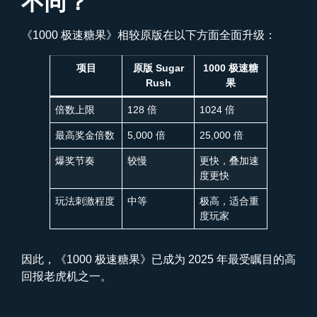
不同？
《1000 极速糖果》相较原版在以下方面全面升级：
项目
原版 Sugar
1000 极速糖
Rush
果
倍数上限
128 倍
1024 倍
最高奖金倍数
5,000 倍
25,000 倍
爆奖节奏
较慢
更快，叠加速
度更快
玩法刺激程度
中等
极高，适合重
度玩家
因此，《1000 极速糖果》已成为 2025 年最受瞩目的高
回报老虎机之一。