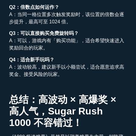
Q2：倍数点如何运作？
A：当同一格位置多次触发奖励时，该位置的倍数会逐
步提升，最高可至 1024 倍。
Q3：可以直接购买免费旋转吗？
A：可以，游戏内有「购买功能」，适合希望快速进入
奖励回合的玩家。
Q4：适合新手玩吗？
A：波动较高，建议新手以小额尝试，适合愿意追求高
奖金、接受风险的玩家。
总结：高波动 × 高爆奖 ×
高人气，Sugar Rush
1000 不容错过！