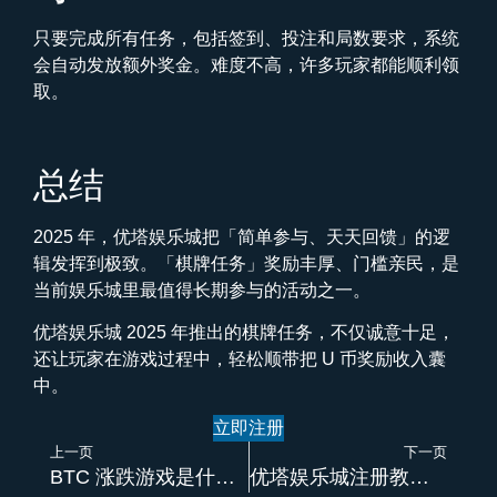
只要完成所有任务，包括签到、投注和局数要求，系统
会自动发放额外奖金。难度不高，许多玩家都能顺利领
取。
总结
2025 年，优塔娱乐城把「简单参与、天天回馈」的逻
辑发挥到极致。「棋牌任务」奖励丰厚、门槛亲民，是
当前娱乐城里最值得长期参与的活动之一。
优塔娱乐城
2025 年推出的棋牌任务，不仅诚意十足，
还让玩家在游戏过程中，轻松顺带把 U 币奖励收入囊
中。
立即注册
上一页
下一页
BTC 涨跌游戏是什么？2025 优塔娱乐城带你玩懂加密货币竞猜
优塔娱乐城注册教学 2025｜新手快速开户流程解析，立即加入领福利！