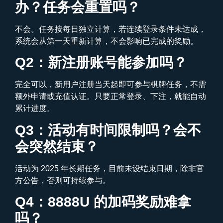
办？任务会重置吗？
不会。任务按每日独立计算，若连续登录条件未达成，
系统会从第一天重新计算，不会影响已完成的奖励。
Q2：新注册账号能参加吗？
完全可以，新用户注册当天起即可参与棋牌任务，不需
额外申请或充值认证。只要正常登录、下注，就能自动
累计进度。
Q3：活动有时间限制吗？会不
会突然结束？
活动为 2025 年长期任务，目前未设结束日期，除非官
方公告，否则可持续参与。
Q4：8888U 的加码奖励难拿
吗？