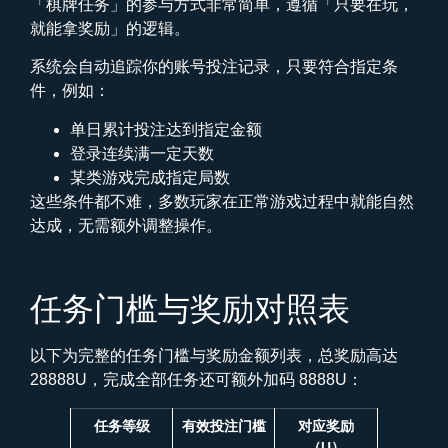
「棋牌任务」的参与方式非常简单，遵循「只要在玩，
就能拿奖励」的逻辑。
系统会自动追踪你的账号投注记录，只要符合指定条
件，例如：
单日累计投注达到指定金额
登录连续满一定天数
某类游戏完成指定局数
这些条件都不难，多数玩家在正常游戏过程中就能自然
达成，无需额外调整操作。
任务门槛与奖励对照表
以下为完整的任务门槛与奖励金额列表，总奖励高达
28888U，完成全部任务还可额外加码 8888U：
任务等级
有效投注门槛
对应奖励
（U）