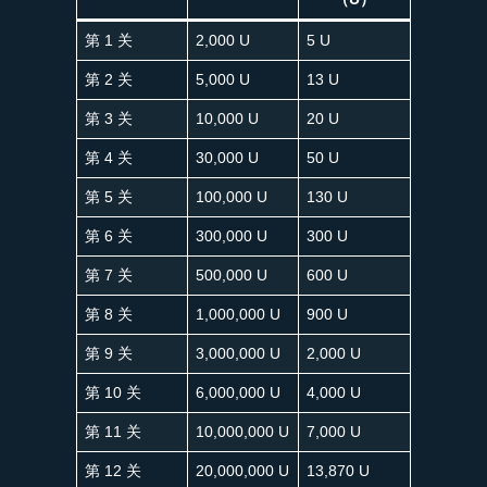
第 1 关
2,000 U
5 U
第 2 关
5,000 U
13 U
第 3 关
10,000 U
20 U
第 4 关
30,000 U
50 U
第 5 关
100,000 U
130 U
第 6 关
300,000 U
300 U
第 7 关
500,000 U
600 U
第 8 关
1,000,000 U
900 U
第 9 关
3,000,000 U
2,000 U
第 10 关
6,000,000 U
4,000 U
第 11 关
10,000,000 U
7,000 U
第 12 关
20,000,000 U
13,870 U