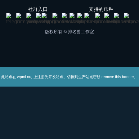
社群入口
支持的币种
版权所有 © 排名兽工作室
此站点在
上注册为开发站点。切换到生产站点密钥
。
wpml.org
remove this banner