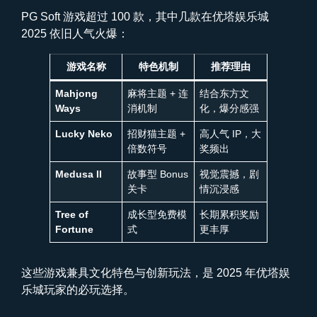
PG Soft 游戏超过 100 款，其中几款在
优塔娱乐城
2025 依旧人气火爆：
游戏名称
特色机制
推荐理由
Mahjong
麻将主题 + 连
结合东方文
Ways
消机制
化，爆分感强
Lucky Neko
招财猫主题 +
高人气 IP，大
倍数符号
奖频出
Medusa II
故事型 Bonus
视觉震撼，剧
关卡
情沉浸感
Tree of
成长型免费模
长期累积奖励
Fortune
式
更丰厚
这些游戏兼具文化特色与创新玩法，是 2025 年优塔娱
乐城玩家的必玩选择。