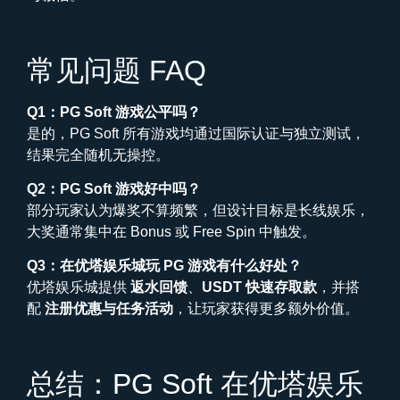
常见问题 FAQ
Q1：PG Soft 游戏公平吗？
是的，PG Soft 所有游戏均通过国际认证与独立测试，
结果完全随机无操控。
Q2：PG Soft 游戏好中吗？
部分玩家认为爆奖不算频繁，但设计目标是长线娱乐，
大奖通常集中在 Bonus 或 Free Spin 中触发。
Q3：在优塔娱乐城玩 PG 游戏有什么好处？
优塔娱乐城提供
返水回馈
、
USDT 快速存取款
，并搭
配
注册优惠与任务活动
，让玩家获得更多额外价值。
总结：PG Soft 在优塔娱乐