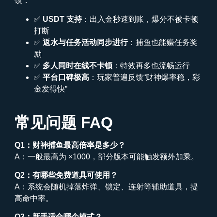
馈：
✅
USDT 支持
：出入金秒速到账，爆分不被卡顿
打断
✅
返水与任务活动同步进行
：捕鱼也能赚任务奖
励
✅
多人同时在线不卡顿
：特效再多也流畅运行
✅
平台口碑极高
：玩家普遍反馈“财神爆率稳，彩
金发得快”
常见问题 FAQ
Q1：财神捕鱼最高倍率是多少？
A：一般最高为 ×1000，部分版本可能触发额外加乘。
Q2：有哪些免费道具可使用？
A：系统会随机掉落炸弹、锁定、连射等辅助道具，提
高命中率。
Q3：新手适合哪个模式？