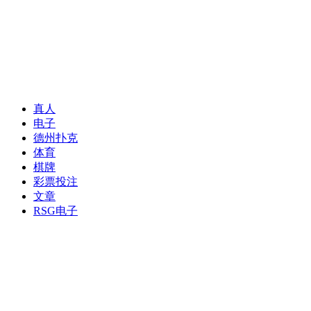
跳
至
内
容
真人
电子
德州扑克
体育
棋牌
彩票投注
文章
RSG电子