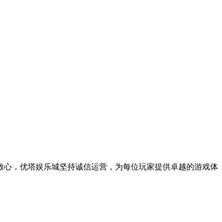
放心，优塔娱乐城坚持诚信运营，为每位玩家提供卓越的游戏体