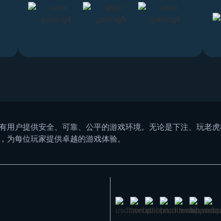
有用户提供安全、可靠、公平的游戏环境。无论是下注、玩老虎
，为每位玩家提供卓越的游戏体验。