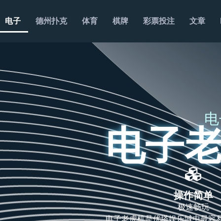
电子
德州扑克
体育
棋牌
彩票投注
文章
电
电子
操作简单
极速畅玩
电子老虎机是优塔娱乐城中最容