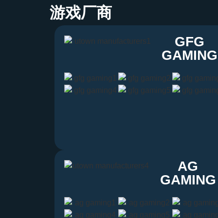
游戏厂商
GFG
GAMING
AG
GAMING