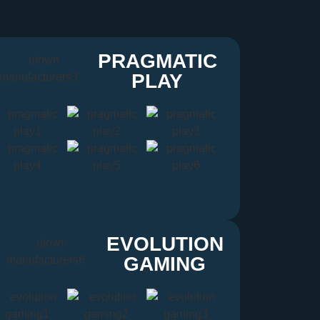
PRAGMATIC
PLAY
EVOLUTION
GAMING