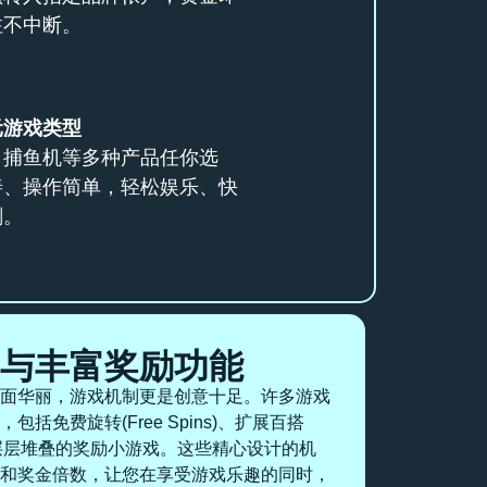
注不中断。
元游戏类型
、捕鱼机等多种产品任你选
善、操作简单，轻松娱乐、快
刻。
与丰富奖励功能
面华丽，游戏机制更是创意十足。许多游戏
括免费旋转(Free Spins)、扩展百搭
s)、以及层层堆叠的奖励小游戏。这些精心设计的机
和奖金倍数，让您在享受游戏乐趣的同时，