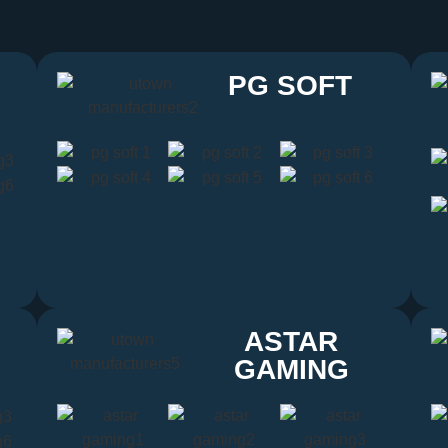
PG SOFT
ASTAR
GAMING