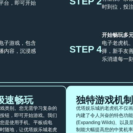
STEP 2
平台，即可开始
时到位，投
开始畅玩多
电子游戏，包含
电子老虎机
STEP 4
播内容，沉浸感
择，新手友
乐消遣每一
极速畅玩
独特游戏机制
戏类别。您无需学习复杂的
优塔娱乐城的老虎机不仅画
按钮，即可开始游戏。我们
内建了令人兴奋的特色功能，包
您是使用手机、平板或电
(Expanding Wild
时随地，让优塔娱乐城老虎
制能大幅提高您的中奖机率