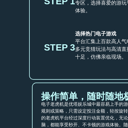
STEP 1
专区，选择喜爱的游玩
体验。
选择热门电子游戏
平台汇集上百款高人气
STEP 3
多元竞猜玩法与高清直
十足，仿佛亲临现场。
操作简单，随时随地
电子老虎机是优塔娱乐城中最容易上手的游
规则或策略，只需设定投注金额，轻按旋转
的老虎机平台经过深度行动装置优化，无论
脑，都能享受秒开、不卡顿的游戏体验。随