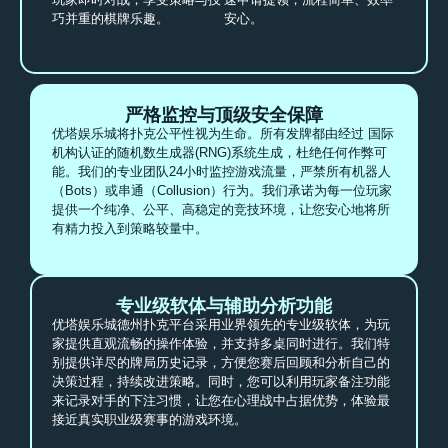
巧并重的棋牌乐趣。
安心。
严格监控与顶级安全保障
优塔娱乐城将扑克公平性视为生命。所有发牌都由经过 国际
机构认证的随机数生成器(RNG)系统生成，杜绝任何作弊可
能。我们的专业团队24小时监控游戏流量，严禁所有机器人
（Bots）或串通（Collusion）行为。我们承诺为每一位玩家
提供一个纯净、公平、高稳定的竞技环境，让您安心地将所
有精力投入到策略较量中。
专业级软体与辅助分析功能
优塔娱乐城德州扑克平台采用业界领先的专业级软体，为玩
家提供直观流畅的操作体验，并支持多桌同时进行。我们特
别提供详尽的牌局历史记录，方便您赛后回顾和分析自己的
决策过程，持续改进策略。同时，您可以利用玩家备注功能
来记录对手的下注习惯，让您在心理战中占据优势，体验最
接近真实职业级赛事的游戏环境。