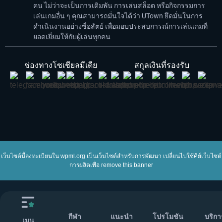
คน ไม่ว่าจะเป็นการเดิมพัน การเล่นสล็อต หรือกิจกรรมการ
เล่นเกมอื่น ๆ คุณสามารถมั่นใจได้ว่า UTown ยึดมั่นในการ
ดำเนินงานอย่างซื่อสัตย์ เพื่อมอบประสบการณ์การเล่นเกมที่
ยอดเยี่ยมให้กับผู้เล่นทุกคน
ช่องทางโซเชียลมีเดีย
สกุลเงินที่รองรับ
เว็บไซต์นี้ลงทะเบียนใน
เป็นเว็บไซต์สำหรับการพัฒนา เปลี่ยนไปใช้คีย์เว็บไซต์
wpml.org
การผลิตเพื่อ
remove this banner
กีฬา
แนะนำ
โปรโมชัน
บริกา
เมนู