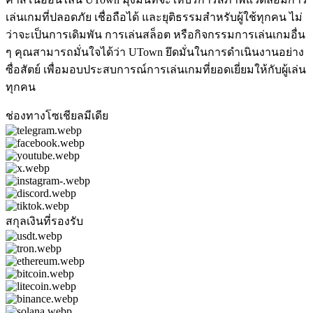
เล่นเกมที่ปลอดภัย เชื่อถือได้ และยุติธรรมสำหรับผู้ใช้ทุกคน ไม่
ว่าจะเป็นการเดิมพัน การเล่นสล็อต หรือกิจกรรมการเล่นเกมอื่น
ๆ คุณสามารถมั่นใจได้ว่า UTown ยึดมั่นในการดำเนินงานอย่าง
ซื่อสัตย์ เพื่อมอบประสบการณ์การเล่นเกมที่ยอดเยี่ยมให้กับผู้เล่น
ทุกคน
ช่องทางโซเชียลมีเดีย
สกุลเงินที่รองรับ