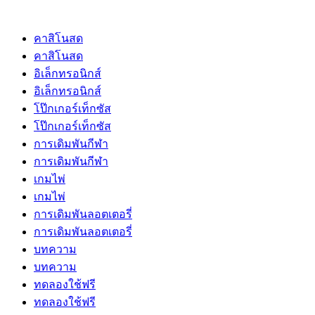
ข้าม
ไป
คาสิโนสด
ยัง
คาสิโนสด
เนื้อหา
อิเล็กทรอนิกส์
อิเล็กทรอนิกส์
โป๊กเกอร์เท็กซัส
โป๊กเกอร์เท็กซัส
การเดิมพันกีฬา
การเดิมพันกีฬา
เกมไพ่
เกมไพ่
การเดิมพันลอตเตอรี่
การเดิมพันลอตเตอรี่
บทความ
บทความ
ทดลองใช้ฟรี
ทดลองใช้ฟรี