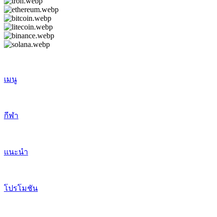
เมนู
กีฬา
แนะนำ
โปรโมชัน