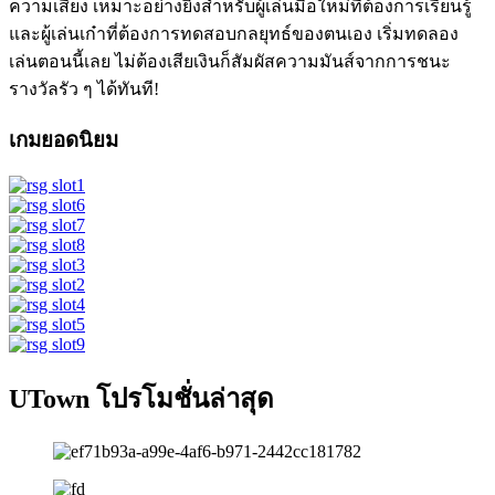
ความเสี่ยง เหมาะอย่างยิ่งสำหรับผู้เล่นมือใหม่ที่ต้องการเรียนรู้
และผู้เล่นเก๋าที่ต้องการทดสอบกลยุทธ์ของตนเอง เริ่มทดลอง
เล่นตอนนี้เลย ไม่ต้องเสียเงินก็สัมผัสความมันส์จากการชนะ
รางวัลรัว ๆ ได้ทันที!
เกมยอดนิยม
UTown โปรโมชั่นล่าสุด