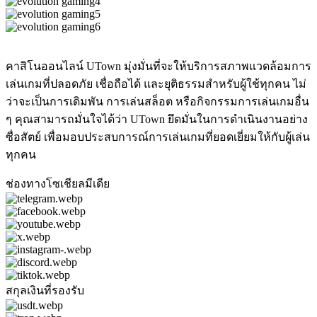
คาสิโนออนไลน์ UTown มุ่งมั่นที่จะให้บริการสภาพแวดล้อมการ
เล่นเกมที่ปลอดภัย เชื่อถือได้ และยุติธรรมสำหรับผู้ใช้ทุกคน ไม่
ว่าจะเป็นการเดิมพัน การเล่นสล็อต หรือกิจกรรมการเล่นเกมอื่น
ๆ คุณสามารถมั่นใจได้ว่า UTown ยึดมั่นในการดำเนินงานอย่าง
ซื่อสัตย์ เพื่อมอบประสบการณ์การเล่นเกมที่ยอดเยี่ยมให้กับผู้เล่น
ทุกคน
ช่องทางโซเชียลมีเดีย
สกุลเงินที่รองรับ