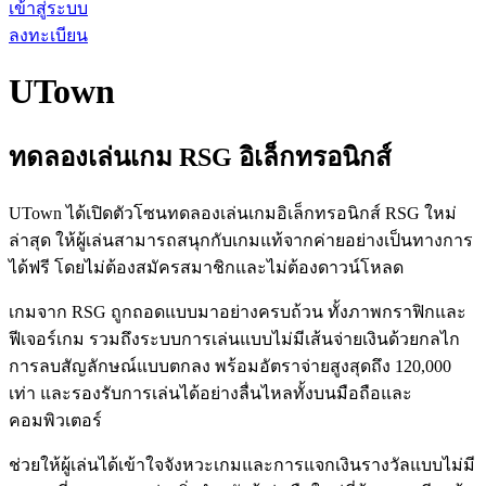
เข้าสู่ระบบ
ลงทะเบียน
UTown
ทดลองเล่นเกม RSG อิเล็กทรอนิกส์
UTown ได้เปิดตัวโซนทดลองเล่นเกมอิเล็กทรอนิกส์ RSG ใหม่
ล่าสุด ให้ผู้เล่นสามารถสนุกกับเกมแท้จากค่ายอย่างเป็นทางการ
ได้ฟรี โดยไม่ต้องสมัครสมาชิกและไม่ต้องดาวน์โหลด
เกมจาก RSG ถูกถอดแบบมาอย่างครบถ้วน ทั้งภาพกราฟิกและ
ฟีเจอร์เกม รวมถึงระบบการเล่นแบบไม่มีเส้นจ่ายเงินด้วยกลไก
การลบสัญลักษณ์แบบตกลง พร้อมอัตราจ่ายสูงสุดถึง 120,000
เท่า และรองรับการเล่นได้อย่างลื่นไหลทั้งบนมือถือและ
คอมพิวเตอร์
ช่วยให้ผู้เล่นได้เข้าใจจังหวะเกมและการแจกเงินรางวัลแบบไม่มี