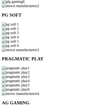
PG SOFT
PRAGMATIC PLAY
AG GAMING